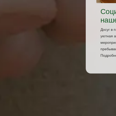
Соци
наш
Досуг в
уютная а
меропри
пребыва
Подробне