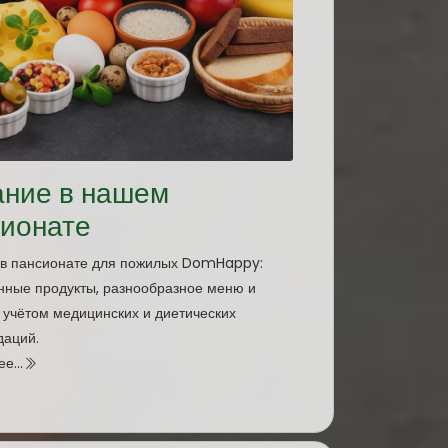
ание в нашем
сионате
 в пансионате для пожилых DomHappy:
нные продукты, разнообразное меню и
 учётом медицинских и диетических
даций.
е...