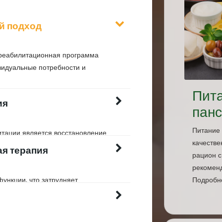
й подход
и реабилитационная программа
видуальные потребности и
Пит
ия
пан
Питание
тации является восстановление
качестве
координации движений. Это может
ая терапия
рацион с
ития силы, гибкости, равновесия
рекомен
ункции, что затрудняет
Подробне
могает восстановить речь,
и.