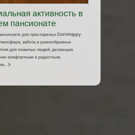
альная активность в
ем пансионате
 пансионате для престарелых DomHappy:
тмосфера, забота и разнообразные
ятия для пожилых людей, делающие
ние комфортным и радостным.
е...