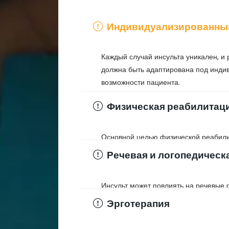
Индивидуализированны
Каждый случай инсульта уникален, 
должна быть адаптирована под инди
возможности пациента.
Физическая реабилитац
Основной целью физической реабили
двигательных функций и улучшение 
Речевая и логопедическ
включать в себя упражнения для разв
и ходьбы.
Инсульт может повлиять на речевые ф
общение. Логопедическая терапия по
Эрготерапия
понимание и коммуникативные навык