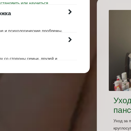
становить или научиться
ельности, такие как кормление,
ржка
огли быть более
е и психологические проблемы,
и потеря самооценки.
т пациентам и их семьям
даптироваться к новой жизненной
у со стороны семьи, друзей и
ающих помогает пациенту
тивирует его к восстановлению.
Уход
пан
Уход за 
круглос